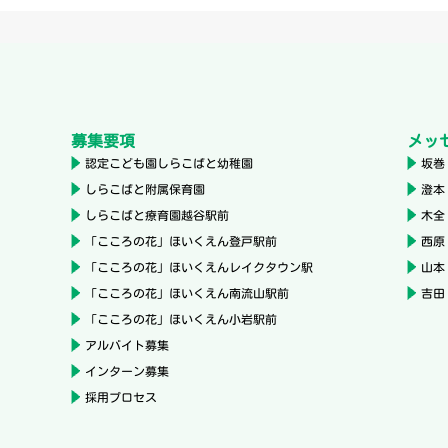
募集要項
メッ
認定こども園しらこばと幼稚園
坂巻
しらこばと附属保育園
澄本
しらこばと療育園越谷駅前
木全
「こころの花」ほいくえん登戸駅前
西原
「こころの花」ほいくえんレイクタウン駅
山本
「こころの花」ほいくえん南流山駅前
吉田
「こころの花」ほいくえん小岩駅前
アルバイト募集
インターン募集
採用プロセス